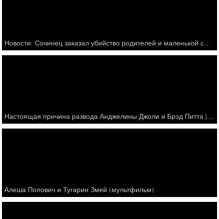
Новости: Сочинец заказал убийство родителей и маленькой сестры ради наследства - Россия 24 - онлайн
Настоящая причина развода Анджелины Джоли и Брэд Питта || Реакция друзей и родственников
Алеша Попович и Тугарин Змей (мультфильм)