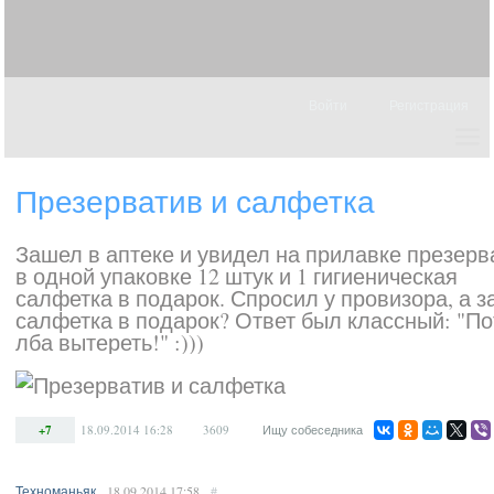
Войти
Регистрация
Презерватив и салфетка
Зашел в аптеке и увидел на прилавке презер
в одной упаковке 12 штук и 1 гигиеническая
салфетка в подарок. Спросил у провизора, а 
салфетка в подарок? Ответ был классный: "По
лба вытереть!" :)))
+7
18.09.2014
16:28
3609
Ищу собеседника
Техноманьяк
18.09.2014
17:58
#