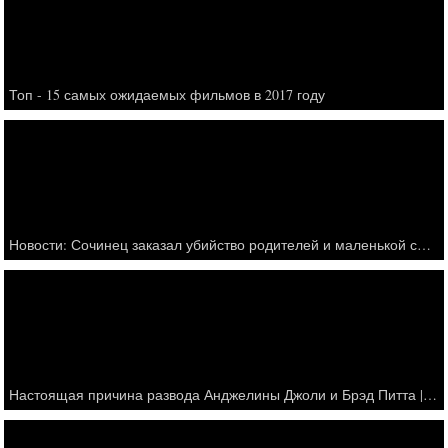
Топ - 15 самых ожидаемых фильмов в 2017 году
Новости: Сочинец заказал убийство родителей и маленькой сестры ради наследства - Россия 24 - онлайн
Настоящая причина развода Анджелины Джоли и Брэд Питта || Реакция друзей и родственников