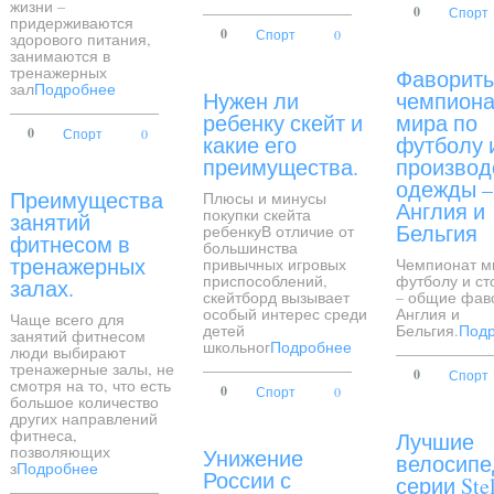
жизни –
0
Спорт
придерживаются
0
Спорт
0
здорового питания,
занимаются в
тренажерных
Фавориты
зал
Подробнее
Нужен ли
чемпиона
ребенку скейт и
мира по
0
Спорт
0
какие его
футболу 
преимущества.
производ
одежды –
Преимущества
Плюсы и минусы
Англия и
покупки скейта
занятий
Бельгия
ребенкуВ отличие от
фитнесом в
большинства
тренажерных
привычных игровых
Чемпионат м
приспособлений,
футболу и ст
залах.
скейтборд вызывает
– общие фав
особый интерес среди
Англия и
Чаще всего для
детей
Бельгия.
Под
занятий фитнесом
школьног
Подробнее
люди выбирают
тренажерные залы, не
0
Спорт
смотря на то, что есть
0
Спорт
0
большое количество
других направлений
фитнеса,
Лучшие
позволяющих
Унижение
велосипе
з
Подробнее
России с
серии Ste