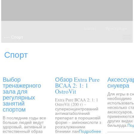
Войти
Регистрация
Спорт
Выбор
Обзор Extra Pure
Аксессуа
тренажерного
BCAA 2: 1: 1
снукера
зала для
OstroVit
Для игры в с
регулярных
необходимо
Extra Pure BCAA 2: 1: 1
занятий
использовать
OstroVit (200 г) –
несколько ст
спортом
суперконцентрований
аксессуаров,
антикатаболічний
применяются
В последние годы все
препарат в порошковій
других видах
больше людей ведут
формі – амінокислоти з
бильярда.
По
здоровый, активный и
розгалуженими
естественный образ
бічними лан
Подробнее