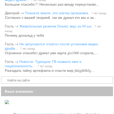
Большое спасибо!!! Несколько раз винду переустанво...
Дмитрий
→
Планета земля, это клетка организма.
7 лет назад
Согласен с вашей теорией, так же думал кто мы и за...
Гость
→
Жевательная резинка Donald, вкус из 90-ых.
7 лет
назад
Почему дональд у тебя
Гость
→
Не запускается windows после установки видео
драйв...
7 лет назад
Огромное спасибо) думал уже карта gtx1060 сгорела,...
Гость
→
Новости: Турецкое ТВ назвало имя и
национальность...
7 лет назад
Разгадать тайну артефакта и спасти мир jkkjglhfkfg...
Ваше внимание