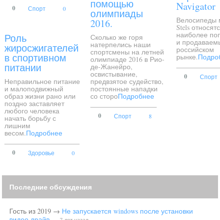
помощью
Navigator
0
Спорт
0
олимпиады
Велосипеды 
2016.
Stels относят
наиболее по
Роль
Сколько же горя
и продаваем
натерпелись наши
жиросжигателей
российском
спортсмены на летней
в спортивном
рынке.
Подро
олимпиаде 2016 в Рио-
питании
де-Жанейро,
освистывание,
0
Спорт
Неправильное питание
предвзятое судейство,
и малоподвижный
постоянные нападки
образ жизни рано или
со сторо
Подробнее
поздно заставляет
любого человека
0
Спорт
8
начать борьбу с
лишним
весом.
Подробнее
0
Здоровье
0
Последние обсуждения
Гость из 2019
→
Не запускается windows после установки
видео драйв...
7 лет назад