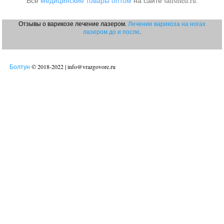
Все
медицинские товары оптом
на сайте salismed.ru.
Отзывы о варикозе лечение лазером.
Лечение варикоза на ногах
лазером до и после
.
Болтун
© 2018-2022 | info@vrazgovore.ru