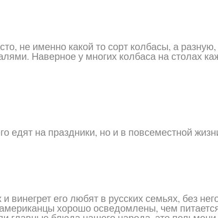
сто, не именно какой то сорт колбасы, а разную,
алями. Наверное у многих колбаса на столах к
го едят на праздники, но и в повсеместной жизн
и винегрет его любят в русских семьях, без нег
, американцы хорошо осведомлены, чем питаетс
али главные блюда нашего народа, это пельмени