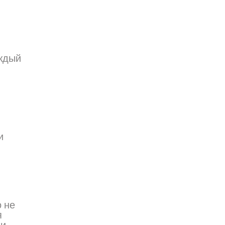
аждый
и
о не
я
 и