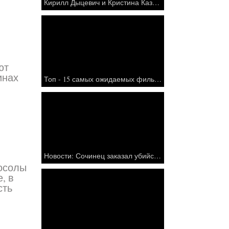
Кирилл Дыцевич и Кристина Казинская
ют
инах
Топ - 15 самых ожидаемых фильмов в 2017 году
Новости: Сочинец заказал убийство родителей и маленькой сестры ради наследства - Россия 24 - онлайн
носолы
, в
сть