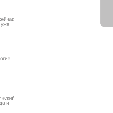
сейчас
 уже
огие,
инский
да и