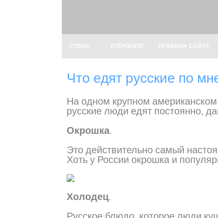
СТЕНА
О ПРОЕКТЕ
ПРАВИЛА САЙТА
Что едят русские по м
На одном крупном американском 
русские люди едят постоянно, да
Окрошка
.
Это действительно самый настоящ
Хоть у России окрошка и популярн
Холодец
.
Русское блюдо, которое люди куш