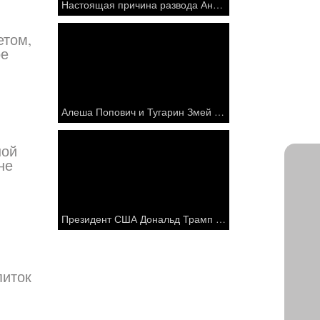
Настоящая причина развода Анджелины Джоли и Брэд Питта || Реакция друзей и родственников
етом,
ое
Алеша Попович и Тугарин Змей (мультфильм)
ной
не
Президент США Дональд Трамп ударил в прямом эфире!
питок