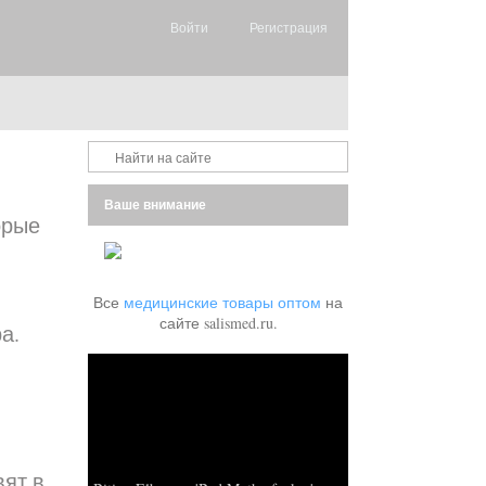
Войти
Регистрация
Ваше внимание
орые
Все
медицинские товары оптом
на
сайте salismed.ru.
а.
вят в