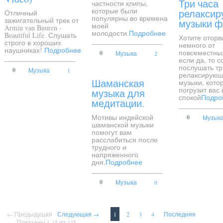
Три часа
частности клипы,
которые были
релакси
Отличный
популярны во времена
зажигательный трек от
музыки ф
моей
Armin van Buuren -
молодости.
Подробнее
Beautiful Life. Слушать
Хотите оторв
строго в хороших
немного от
наушниках!
Подробнее
повсеместных
0
Музыка
2
если да, то 
послушать тр
0
Музыка
1
релаксирую
Шаманская
музыки, кото
погрузит вас
музыка для
спокой
Подро
медитации.
Мотивы индейской
0
Музык
шаманской музыки
помогут вам
расслабиться после
трудного и
напряженного
дня.
Подробнее
0
Музыка
0
← Предыдущая
Следующая →
1
2
3
4
Последняя
Показаны 1-15 из 135