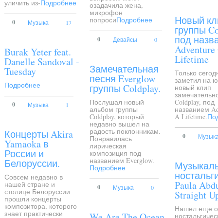
уличить из-
Подробнее
озадачила жена,
микрофон
Новый кл
попроси
Подробнее
0
Музыка
17
группы Co
под назв
0
Девайсы
0
Adventure
Burak Yeter feat.
Lifetime
Danelle Sandoval -
Замечательная
Tuesday
Только сегод
песня Everglow
заметил на ю
Подробнее
группы Coldplay.
новый клип
замечательн
Послушал новый
Coldplay, под
0
Музыка
1
альбом группы
названием Ad
Coldplay, который
A Lifetime.
По
недавно вышел на
радость поклонникам.
Концерты Akira
0
Музык
Понравилась
Yamaoka в
лирическая
России и
композиция под
названием Everglow.
Белоруссии.
Музыкал
Подробнее
ностальги
Совсем недавно в
Paula Abdu
нашей стране и
0
Музыка
0
столице Белоруссии
Straight U
прошли концерты
композитора, которого
Нашел еще о
знает практически
We Are The Ocean
ностальгичес