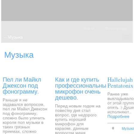
Войти
Регистрация
Музыка
Пел ли Майкл
Как и где купить
Hallelujah 
Джексон под
профессиональный
Pentatonix
фонограмму.
микрофон очень
Ранее уже
дешево.
выкладывало
Раньше я не
от этой групп
задавался вопросом,
Перед новым годом на
опять :) Душ
пел ли Майкл Джексон
повестку дня стал
исполняют..
под фонограмму,
вопрос, где недорого
Подробнее
сложно было уличить
купить хороший
короля поп музыки в
микрофон для
таких грязных
караоке, данным
0
Музык
приемах, сложно
вопросом меня