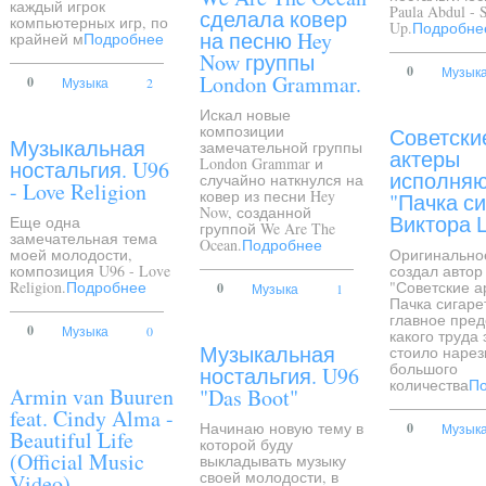
каждый игрок
Paula Abdul - S
сделала ковер
компьютерных игр, по
Up.
Подробне
на песню Hey
крайней м
Подробнее
Now группы
0
Музык
London Grammar.
0
Музыка
2
Искал новые
композиции
Советски
Музыкальная
замечательной группы
актеры
London Grammar и
ностальгия. U96
исполня
случайно наткнулся на
- Love Religion
ковер из песни Hey
"Пачка си
Now, созданной
Виктора 
Еще одна
группой We Are The
замечательная тема
Ocean.
Подробнее
моей молодости,
Оригинально
композиция U96 - Love
создал автор
Religion.
Подробнее
"Советские а
0
Музыка
1
Пачка сигаре
главное пре
0
Музыка
0
какого труда 
Музыкальная
стоило нарез
большого
ностальгия. U96
количества
П
Armin van Buuren
"Das Boot"
feat. Cindy Alma -
Начинаю новую тему в
0
Музык
Beautiful Life
которой буду
(Official Music
выкладывать музыку
своей молодости, в
Video)