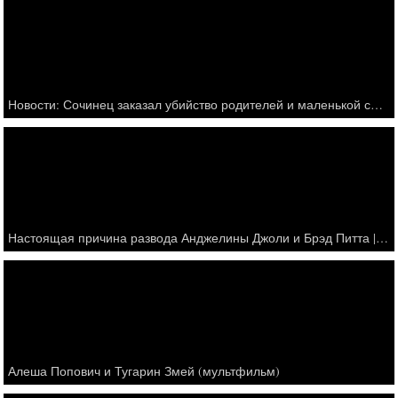
Новости: Сочинец заказал убийство родителей и маленькой сестры ради наследства - Россия 24 - онлайн
Настоящая причина развода Анджелины Джоли и Брэд Питта || Реакция друзей и родственников
Алеша Попович и Тугарин Змей (мультфильм)