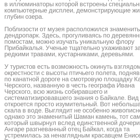
в иллюминаторы которой встроены специаль
компьютерные дисплеи, демонстрирующие жи
глубин озера.
Поблизости от музея расположился знаменит
дендропарк. Здесь, прогуливаясь по деревян
помостам, можно изучать уникальную флору
Прибайкалья. Ученые тщательно ухаживают з
редкими травами, кустарниками, деревьями.
У туристов есть возможность окинуть взглядо
окрестности с высоты птичьего полета, подня
по канатной дороге на смотровую площадку К
Черского, названную в честь географа Ивана
Черского, всю жизнь собиравшего и
систематизировавшего знания о Байкале. Вид
откроется просто изумительный. Вот небольш
скала в воде. Выглядит не особенно живописн
однако это знаменитый Шаман камень, тот са
который швырнул вслед единственной дочери
Ангаре разгневанный отец Байкал, когда та
устремилась за ненаглядным красавцем Енис