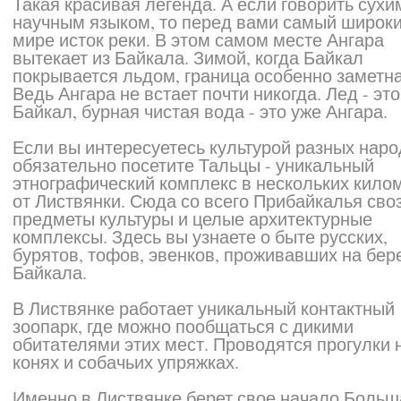
Такая красивая легенда. А если говорить сухи
научным языком, то перед вами самый широки
мире исток реки. В этом самом месте Ангара
вытекает из Байкала. Зимой, когда Байкал
покрывается льдом, граница особенно заметна
Ведь Ангара не встает почти никогда. Лед - эт
Байкал, бурная чистая вода - это уже Ангара.
Если вы интересуетесь культурой разных наро
обязательно посетите Тальцы - уникальный
этнографический комплекс в нескольких кило
от Листвянки. Сюда со всего Прибайкалья сво
предметы культуры и целые архитектурные
комплексы. Здесь вы узнаете о быте русских,
бурятов, тофов, эвенков, проживавших на бер
Байкала.
В Листвянке работает уникальный контактный
зоопарк, где можно пообщаться с дикими
обитателями этих мест. Проводятся прогулки 
конях и собачьих упряжках.
Именно в Листвянке берет свое начало Больш