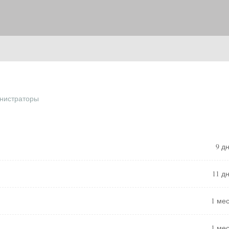
нистраторы
9 д
11 д
1 ме
1 ме