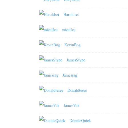
Haroldret
mizelIce
KevinBog
JamesStype
Jamessag
Donaldtesee
JamesVak
DonnieQuiek