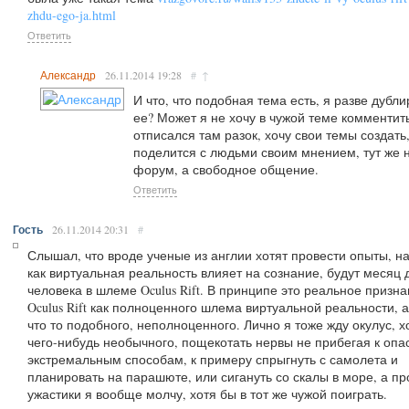
zhdu-ego-ja.html
Ответить
Александр
26.11.2014
19:28
#
↑
И что, что подобная тема есть, я разве дубл
ее? Может я не хочу в чужой теме комментить
отписался там разок, хочу свои темы создать
поделится с людьми своим мнением, тут же 
форум, а свободное общение.
Ответить
Гость
26.11.2014
20:31
#
Слышал, что вроде ученые из англии хотят провести опыты, н
как виртуальная реальность влияет на сознание, будут месяц 
человека в шлеме Oculus Rift. В принципе это реальное призн
Oculus Rift как полноценного шлема виртуальной реальности, а
что то подобного, неполноценного. Лично я тоже жду окулус, х
чего-нибудь необычного, пощекотать нервы не прибегая к оп
экстремальным способам, к примеру спрыгнуть с самолета и
планировать на парашюте, или сигануть со скалы в море, а пр
ужастики я вообще молчу, хотя бы в тот же чужой поиграть.