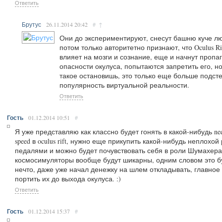
Ответить
Брутус
26.11.2014
20:42
#
↑
Они до экспериментируют, снесут башню куче л
потом только авторитетно признают, что Oculus Ri
влияет на мозги и сознание, еще и начнут пропа
опасности окулуса, попытаются запретить его, н
такое остановишь, это только еще больше подст
популярность виртуальной реальности.
Ответить
Гость
01.12.2014
10:51
#
Я уже представляю как классно будет гонять в какой-нибудь nee
speed в oculus rift, нужно еще прикупить какой-нибудь неплохой 
педалями и можно будет почувствовать себя в роли Шумахера
космосимуляторы вообще будут шикарны, одним словом это б
нечто, даже уже начал денежку на шлем откладывать, главное
портить их до выхода окулуса. :)
Ответить
Гость
01.12.2014
15:37
#