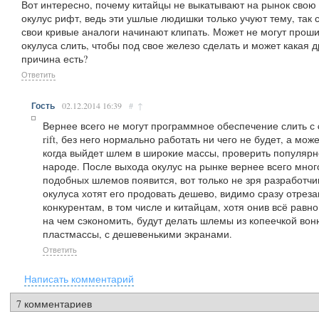
Вот интересно, почему китайцы не выкатывают на рынок свою
окулус рифт, ведь эти ушлые людишки только учуют тему, так 
свои кривые аналоги начинают клипать. Может не могут проши
окулуса слить, чтобы под свое железо сделать и может какая д
причина есть?
Ответить
Гость
02.12.2014
16:39
#
↑
Вернее всего не могут программное обеспечение слить с o
rift, без него нормально работать ни чего не будет, а мож
когда выйдет шлем в широкие массы, проверить популярн
народе. После выхода окулус на рынке вернее всего мног
подобных шлемов появится, вот только не зря разработчи
окулуса хотят его продовать дешево, видимо сразу отреза
конкурентам, в том числе и китайцам, хотя онив всё равн
на чем сэкономить, будут делать шлемы из копеечкой во
пластмассы, с дешевенькими экранами.
Ответить
Написать комментарий