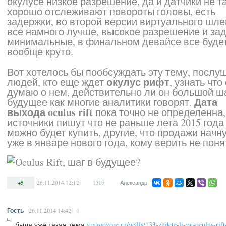
окулусе низкое разрешение, да и датчики не т
хорошо отслеживают повороты головы, есть
задержки, во второй версии виртуального шл
все намного лучше, высокое разрешение и за
минимальные, в финальном девайсе все буде
вообще круто.
Вот хотелось бы пообсуждать эту тему, послу
окулус рифт
людей, кто еще ждет
, узнать что
думаю о нем, действительно ли он большой ш
Дата
будущее как многие аналитики говорят.
выхода oculus rift
пока точно не определенна,
источники пишут что не раньше лета 2015 года
можно будет купить, другие, что продажи начн
уже в январе нового года, кому верить не поня
+5
26.11.2014
12:12
1305
Александр
Гость
26.11.2014
14:42
#
была уже такая тема
vrazgovore.ru/walls/133-zhdete-li-vy-oculus-rift