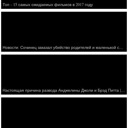
Топ - 15 самых ожидаемых фильмов в 2017 году
Новости: Сочинец заказал убийство родителей и маленькой сестры ради наследства - Россия 24 - онлайн
Настоящая причина развода Анджелины Джоли и Брэд Питта || Реакция друзей и родственников